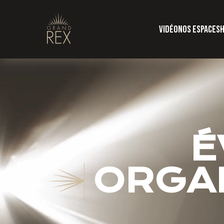
vidéo
nos espaces
h
É
ORGA