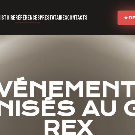
istoire
références
prestataires
contacts
DE
VÉNEMEN
NISÉS AU 
REX